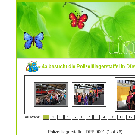
4a besucht die Polizeifliegerstaffel in Dü
Auswahl:
1
2
3
4
5
6
7
8
9
10
11
12
Polizeifliegerstaffel: DPP 0001
(1 of 76)