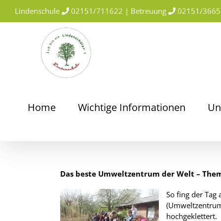
Skip
Lindenschule
02151/711622 | Betreuung
02151/3665
to
content
Home
Wichtige Informationen
Un
Das beste Umweltzentrum der Welt – Them
So fing der Tag
(Umweltzentrum)
hochgeklettert.