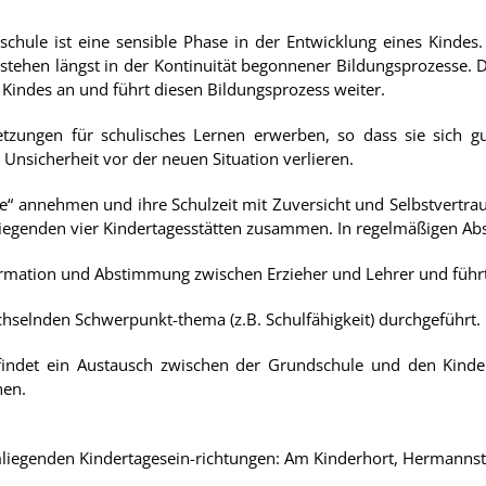
hule ist eine sensible Phase in der Entwicklung eines Kindes. 
stehen längst in der Kontinuität begonnener Bildungsprozesse. D
Kindes an und führt diesen Bildungsprozess weiter.
tzungen für schulisches Lernen erwerben, so dass sie sich gut
nsicherheit vor der neuen Situation verlieren.
“ annehmen und ihre Schulzeit mit Zuversicht und Selbstvertra
liegenden vier Kindertagesstätten zusammen. In regelmäßigen Abs
formation und Abstimmung zwischen Erzieher und Lehrer und führt
selnden Schwerpunkt-thema (z.B. Schulfähigkeit) durchgeführt.
 findet ein Austausch zwischen der Grundschule und den Kinde
hen.
mliegenden Kindertagesein-richtungen: Am Kinderhort, Hermanns