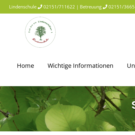
Skip
Lindenschule
02151/711622 | Betreuung
02151/3665
to
content
Home
Wichtige Informationen
Un