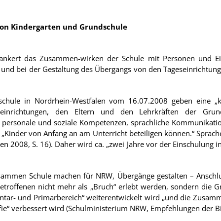
on Kinder
garten und Grundschule
ankert das Zusammen-wirken der Schule mit Personen und Ein
 und bei der Gestaltung des Übergangs von den Tageseinrichtunge
dschule in Nordrhein-Westfalen vom 16.07.2008 geben eine „
seinrichtungen, den Eltern und den Lehrkräften der Grun
 personale und soziale Kompetenzen, sprachliche Kommunikation
„Kinder von Anfang an am Unterricht beteiligen können.“ Sprache 
ien 2008, S. 16). Daher wird ca. „zwei Jahre vor der Einschulung 
ammen Schule machen für NRW, Übergänge gestalten – Anschluss
etroffenen nicht mehr als „Bruch“ erlebt werden, sondern die 
tar- und Primarbereich“ weiterentwickelt wird „und die Zusamm
fie“ verbessert wird (Schulministerium NRW, Empfehlungen der Bi