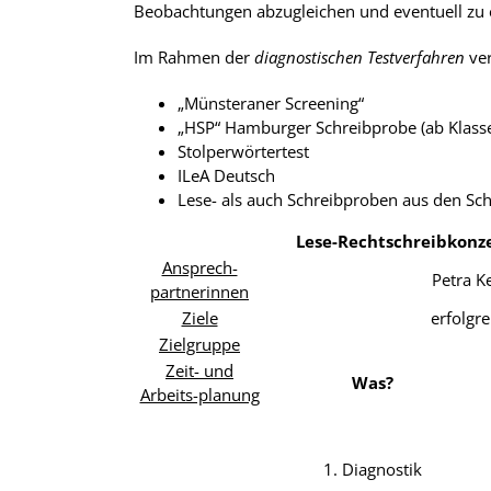
Beobachtungen abzugleichen und eventuell zu 
Im Rahmen der
diagnostischen Testverfahren
ver
„Münsteraner Screening“
„HSP“ Hamburger Schreibprobe (ab Klasse
Stolperwörtertest
ILeA Deutsch
Lese- als auch Schreibproben aus den Schu
Lese-Rechtschreibk
Ansprech-
Petra K
partnerinnen
Ziele
erfolgr
Zielgruppe
Zeit- und
Was?
Arbeits-planung
1. Diagnostik