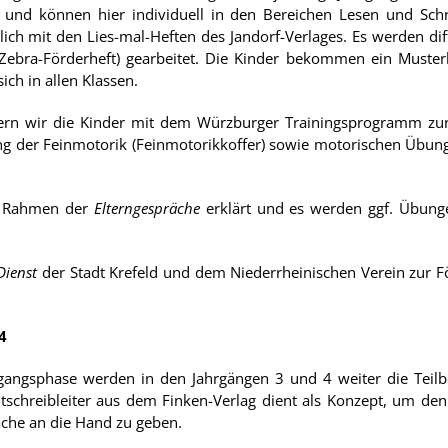
nd können hier individuell in den Bereichen Lesen und Schr
tlich mit den Lies-mal-Heften des Jandorf-Verlages. Es werden di
 Zebra-Förderheft) gearbeitet. Die Kinder bekommen ein Muster
ch in allen Klassen.
ern wir die Kinder mit dem Würzburger Trainingsprogramm zur 
ung der Feinmotorik (Feinmotorikkoffer) sowie motorischen Üb
m Rahmen der
Elterngespräche
erklärt und es werden ggf. Übunge
Dienst
der Stadt Krefeld und dem Niederrheinischen Verein zur F
4
gangsphase werden in den Jahrgängen 3 und 4 weiter die Teilbe
tschreibleiter aus dem Finken-Verlag dient als Konzept, um den
che an die Hand zu geben.