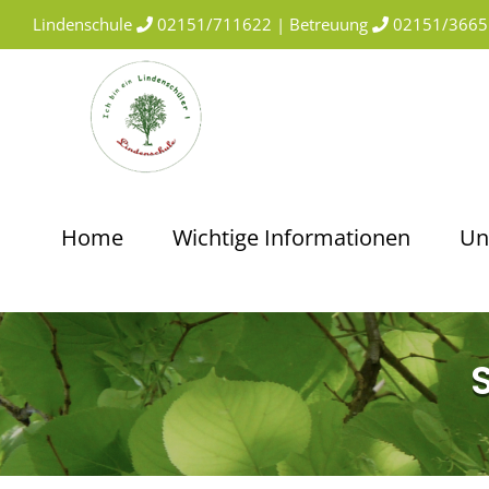
Skip
Lindenschule
02151/711622 | Betreuung
02151/3665
to
content
Home
Wichtige Informationen
Un