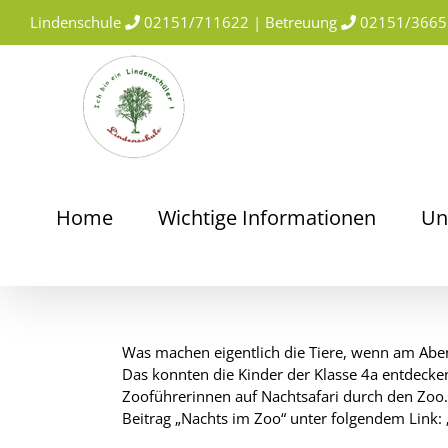
Skip
Lindenschule
02151/711622 | Betreuung
02151/3665
to
content
Home
Wichtige Informationen
Un
Was machen eigentlich die Tiere, wenn am Abe
Das konnten die Kinder der Klasse 4a entdecken.
Zooführerinnen auf Nachtsafari durch den Zoo.
Beitrag „Nachts im Zoo“ unter folgendem Link: 