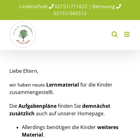
Skip
Lindenschule
02151/711622 | Betreuung
to
02151/366513
content
Liebe Eltern,
Lernmaterial
für die Kinder
wir haben neues
zusammengestellt.
Die
Aufgabenpläne
finden Sie
demnächst
zusätzlich
auch auf unserer Homepage.
Allerdings benötigen die Kinder
weiteres
Material
.