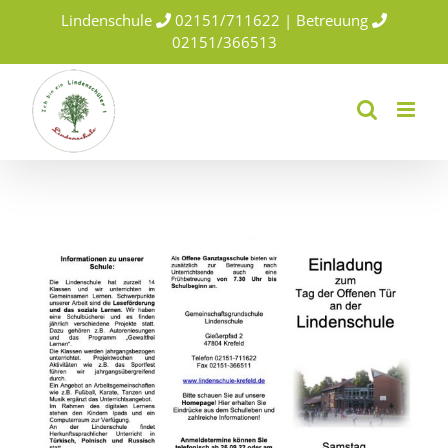
Skip
Lindenschule
02151/711622 | Betreuung
to
02151/366513
content