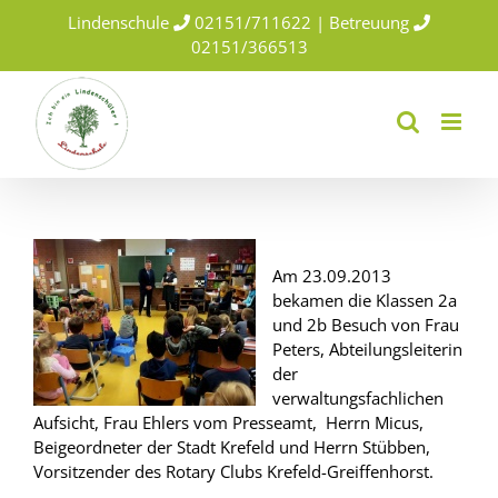
Skip
Lindenschule
02151/711622 | Betreuung
to
02151/366513
content
Am 23.09.2013
bekamen die Klassen 2a
und 2b Besuch von Frau
Peters, Abteilungsleiterin
der
verwaltungsfachlichen
Aufsicht, Frau Ehlers vom Presseamt, Herrn Micus,
Beigeordneter der Stadt Krefeld und Herrn Stübben,
Vorsitzender des Rotary Clubs Krefeld-Greiffenhorst.