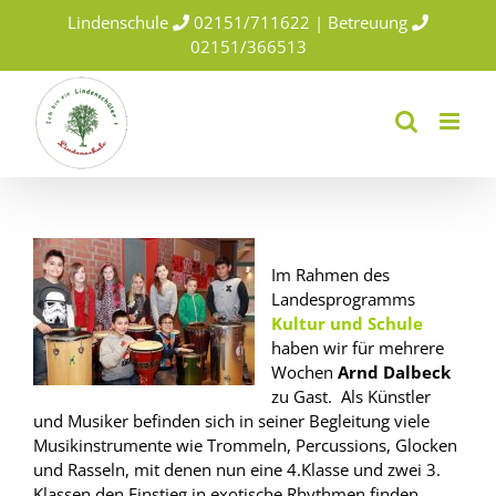
Skip
Lindenschule
02151/711622 | Betreuung
to
02151/366513
content
Im Rahmen des
Landesprogramms
Kultur und Schule
haben wir für mehrere
Wochen
Arnd Dalbeck
zu Gast. Als Künstler
und Musiker befinden sich in seiner Begleitung viele
Musikinstrumente wie Trommeln, Percussions, Glocken
und Rasseln, mit denen nun eine 4.Klasse und zwei 3.
Klassen den Einstieg in exotische Rhythmen finden