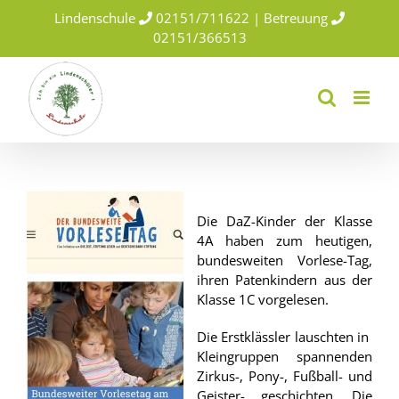
Skip
Lindenschule
02151/711622 | Betreuung
to
02151/366513
content
Die DaZ-Kinder der Klasse
4A haben zum heutigen,
bundesweiten Vorlese-Tag,
ihren Patenkindern aus der
Klasse 1C vorgelesen.
Die Erstklässler lauschten in
Kleingruppen spannenden
Zirkus-, Pony-, Fußball- und
Geister- geschichten. Die