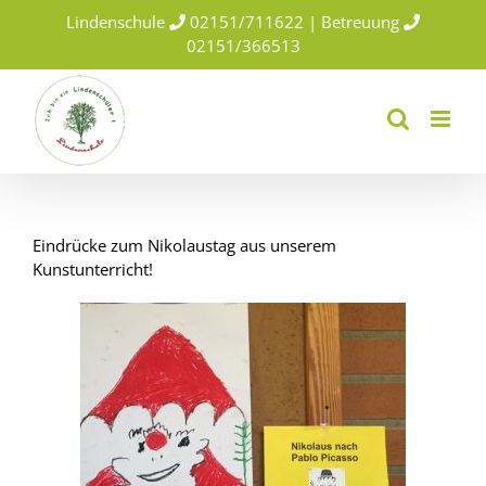
Skip
Lindenschule
02151/711622 | Betreuung
to
02151/366513
content
Eindrücke zum Nikolaustag aus unserem
Kunstunterricht!