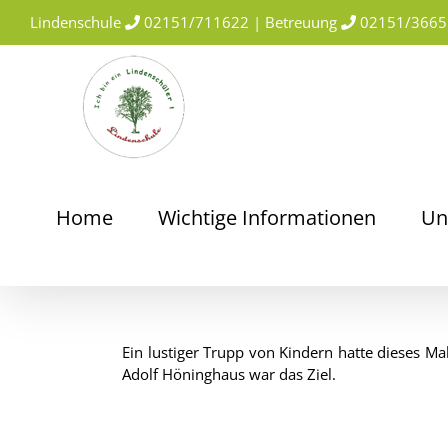
Skip
Lindenschule
02151/711622 | Betreuung
02151/3665
to
content
Home
Wichtige Informationen
Un
Ein lustiger Trupp von Kindern hatte dieses M
Adolf Höninghaus war das Ziel.