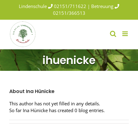
Skip
Lindenschule
02151/711622 | Betreuung
to
02151/366513
content
ihuenicke
About
Ina Hünicke
This author has not yet filled in any details.
So far Ina Hünicke has created 0 blog entries.