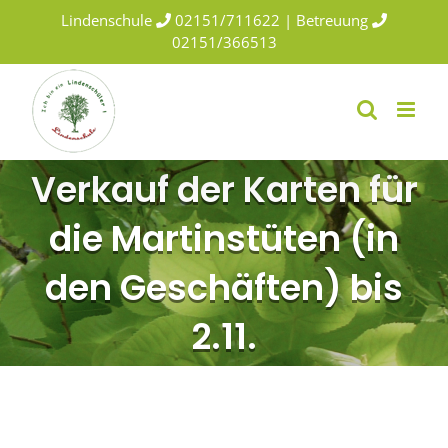
Skip
Lindenschule
02151/711622 | Betreuung
to
02151/366513
content
Verkauf der Karten für
die Martinstüten (in
den Geschäften) bis
2.11.