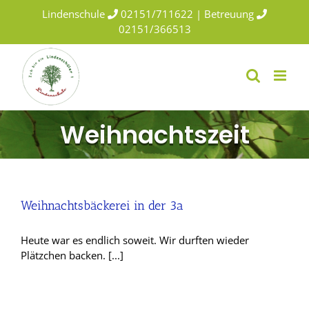
Skip
Lindenschule
02151/711622 | Betreuung
to
02151/366513
content
Weihnachtszeit
Weihnachtsbäckerei in der 3a
Heute war es endlich soweit. Wir durften wieder
Plätzchen backen. [...]