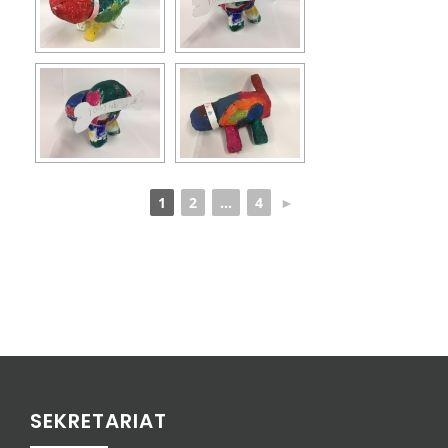
1
2
...
4
►
SEKRETARIAT