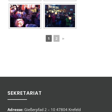
1
2
►
SEKRETARIAT
Adresse:
Gießerpfad 2 – 10 47804 Krefeld