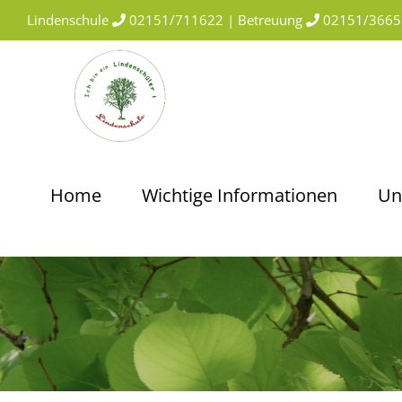
Skip
Lindenschule
02151/711622 | Betreuung
02151/3665
to
content
Home
Wichtige Informationen
Un